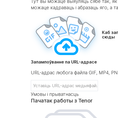
Тут вы можаце выяўляць сябе так, як
можаце кадраваць і абразаць яго, а т
Каб за
сюды
Запампоўванне па URL-адрасе
URL-адрас любога файла GIF, MP4, P
Умовы і прыватнасць
Пачатак работы з Tenor