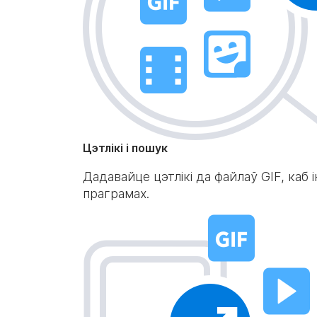
Цэтлікі і пошук
Дадавайце цэтлікі да файлаў GIF, каб і
праграмах.