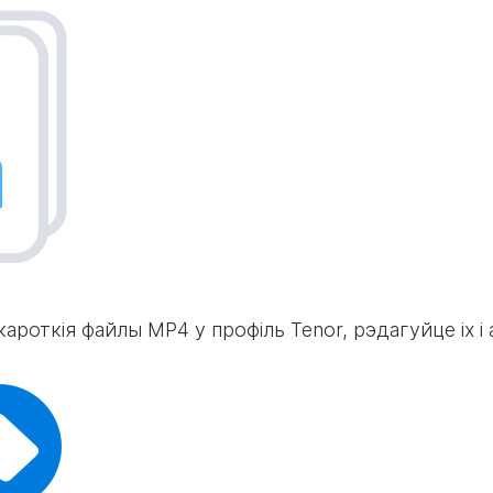
роткія файлы MP4 у профіль Tenor, рэдагуйце іх і а