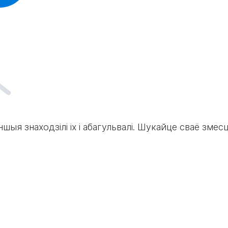
ншыя знаходзілі іх і абагульвалі. Шукайце сваё змесц