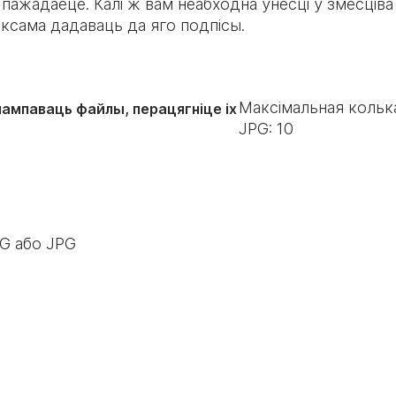
 пажадаеце. Калі ж вам неабходна ўнесці ў змесців
аксама дадаваць да яго подпісы.
Максімальная кольк
пампаваць файлы, перацягніце іх
JPG:
10
NG або JPG