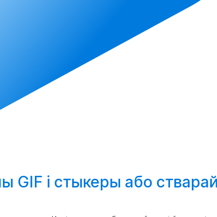
ы GIF і стыкеры або
ствара