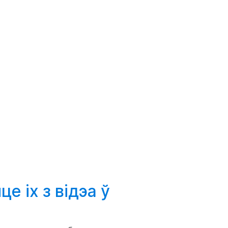
йце
іх з відэа ў