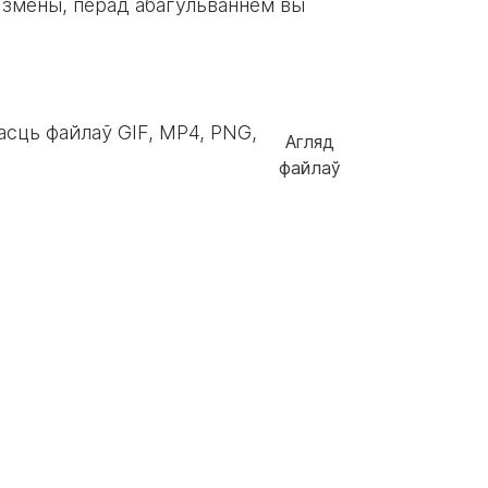
а змены, перад абагульваннем вы
асць файлаў GIF, MP4, PNG,
Агляд
файлаў