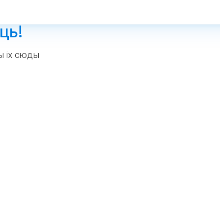
ць!
ы іх сюды