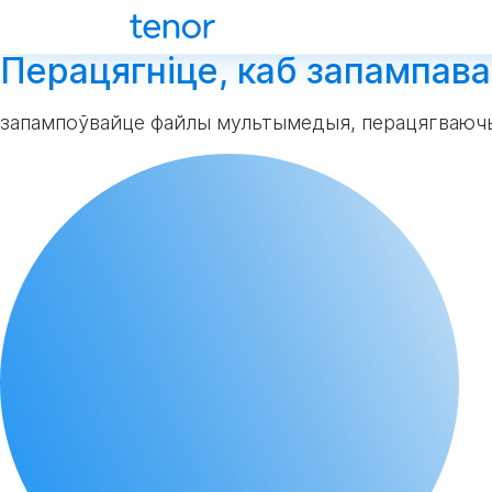
Перацягніце, каб запампава
запампоўвайце файлы мультымедыя, перацягваюч