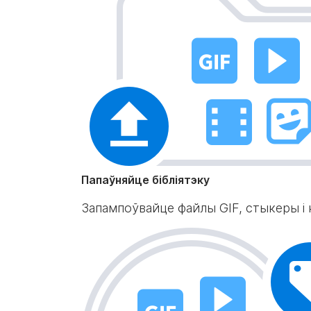
Папаўняйце бібліятэку
Запампоўвайце файлы GIF, стыкеры і ка