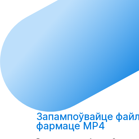
Запампоўвайце
файл
фармаце MP4