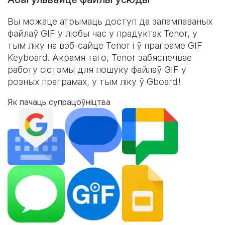
Вы можаце атрымаць доступ да запампаваных
файлаў GIF у любы час у прадуктах Tenor, у
тым ліку на вэб-сайце Tenor і ў праграме
GIF
Keyboard
. Акрамя таго, Tenor забяспечвае
работу сістэмы для пошуку файлаў GIF у
розных праграмах, у тым ліку ў Gboard!
Як пачаць супрацоўніцтва