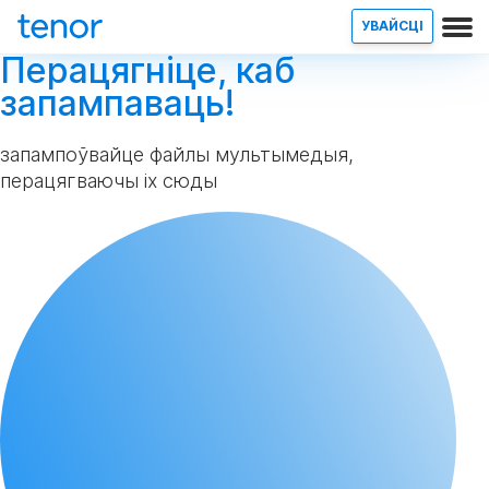
УВАЙСЦІ
Перацягніце, каб
запампаваць!
запампоўвайце файлы мультымедыя,
перацягваючы іх сюды