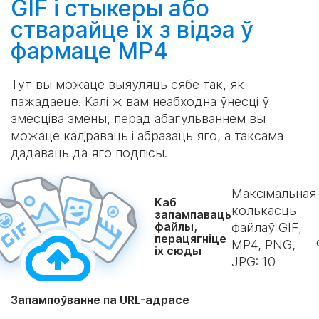
GIF і стыкеры або
стварайце
іх з відэа ў
фармаце MP4
Тут вы можаце выяўляць сябе так, як
пажадаеце. Калі ж вам неабходна ўнесці ў
змесціва змены, перад абагульваннем вы
можаце кадраваць і абразаць яго, а таксама
дадаваць да яго подпісы.
Максімальная
Каб
колькасць
запампаваць
файлы,
файлаў GIF,
перацягніце
MP4, PNG,
іх сюды
JPG:
10
Запампоўванне па URL-адрасе