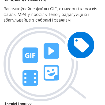
Запампоўвайце файлы GIF, стыкеры і кароткія
файлы MP4 у профіль Tenor, рэдагуйце іх і
абагульвайце з сябрамі і сваякамі
Цэтлікі і пошук