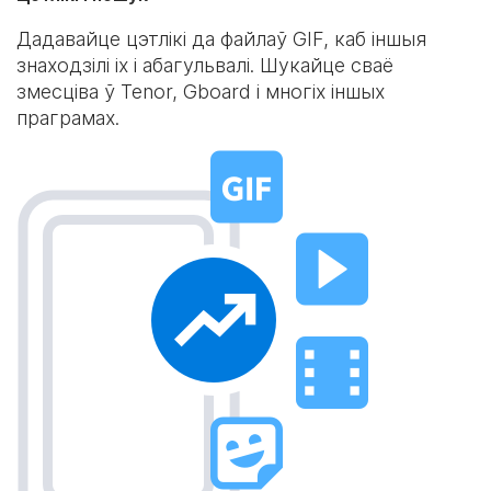
Дадавайце цэтлікі да файлаў GIF, каб іншыя
знаходзілі іх і абагульвалі. Шукайце сваё
змесціва ў Tenor, Gboard і многіх іншых
праграмах.