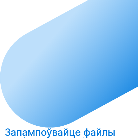
Запампоўвайце
файлы