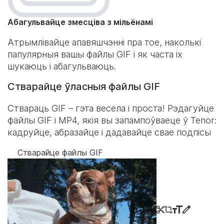
Абагульвайце змесціва з мільёнамі
Атрымлівайце апавяшчэнні пра тое, наколькі
папулярныя вашы файлы GIF і як часта іх
шукаюць і абагульваюць.
Стварайце ўласныя файлы GIF
Ствараць GIF – гэта весела і проста! Рэдагуйце
файлы GIF і MP4, якія вы запампоўваеце ў Tenor:
кадруйце, абразайце і дадавайце свае подпісы
Стварайце файлы GIF