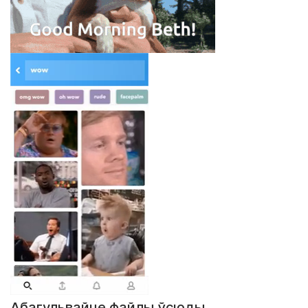
Абагульвайце файлы ўсюды