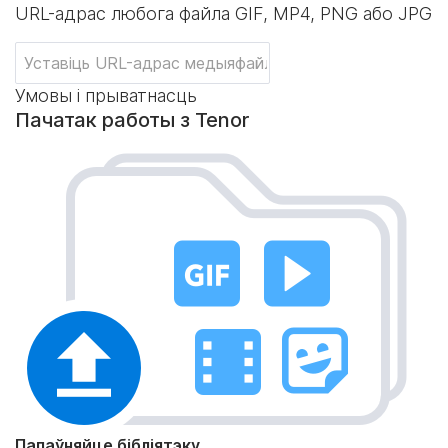
URL-адрас любога файла GIF, MP4, PNG або JPG
Умовы і прыватнасць
Пачатак работы з Tenor
Папаўняйце бібліятэку