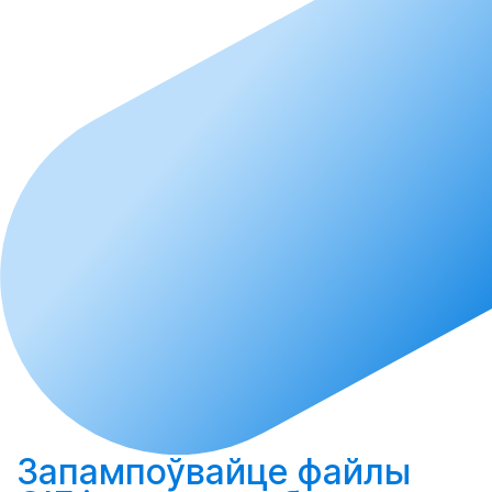
Запампоўвайце
файлы