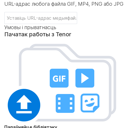
URL-адрас любога файла GIF, MP4, PNG або JPG
Умовы і прыватнасць
Пачатак работы з Tenor
Папаўняйце бібліятэку