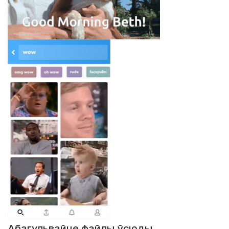
Абагульвайце файлы ўсюды