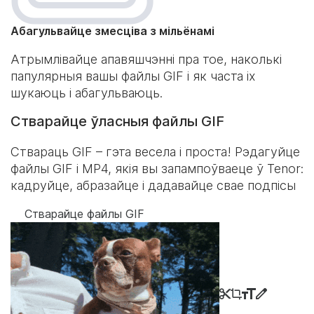
Абагульвайце змесціва з мільёнамі
Атрымлівайце апавяшчэнні пра тое, наколькі
папулярныя вашы файлы GIF і як часта іх
шукаюць і абагульваюць.
Стварайце ўласныя файлы GIF
Ствараць GIF – гэта весела і проста! Рэдагуйце
файлы GIF і MP4, якія вы запампоўваеце ў Tenor:
кадруйце, абразайце і дадавайце свае подпісы
Стварайце файлы GIF