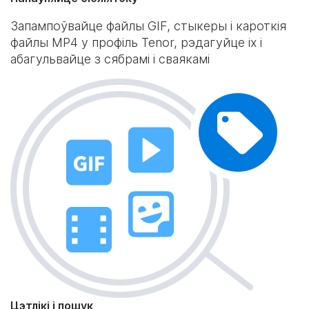
Запампоўвайце файлы GIF, стыкеры і кароткія
файлы MP4 у профіль Tenor, рэдагуйце іх і
абагульвайце з сябрамі і сваякамі
Цэтлікі і пошук