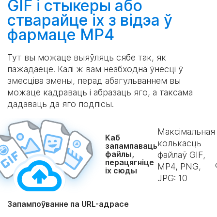
GIF і стыкеры або
стварайце
іх з відэа ў
фармаце MP4
Тут вы можаце выяўляць сябе так, як
пажадаеце. Калі ж вам неабходна ўнесці ў
змесціва змены, перад абагульваннем вы
можаце кадраваць і абразаць яго, а таксама
дадаваць да яго подпісы.
Максімальная
Каб
колькасць
запампаваць
файлы,
файлаў GIF,
перацягніце
MP4, PNG,
іх сюды
JPG:
10
Запампоўванне па URL-адрасе