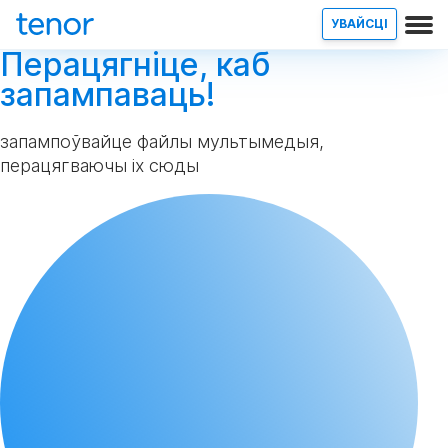
УВАЙСЦІ
Перацягніце, каб
запампаваць!
запампоўвайце файлы мультымедыя,
перацягваючы іх сюды