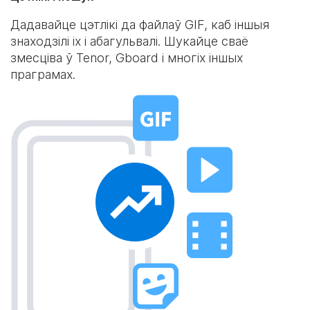
Дадавайце цэтлікі да файлаў GIF, каб іншыя
знаходзілі іх і абагульвалі. Шукайце сваё
змесціва ў Tenor, Gboard і многіх іншых
праграмах.