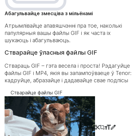
Абагульвайце змесціва з мільёнамі
Атрымлівайце апавяшчэнні пра тое, наколькі
папулярныя вашы файлы GIF і як часта іх
шукаюць і абагульваюць.
Стварайце ўласныя файлы GIF
Ствараць GIF – гэта весела і проста! Рэдагуйце
файлы GIF і MP4, якія вы запампоўваеце ў Tenor:
кадруйце, абразайце і дадавайце свае подпісы
Стварайце файлы GIF