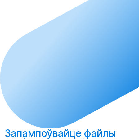
Запампоўвайце
файлы