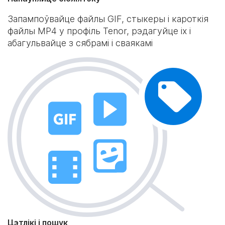
Запампоўвайце файлы GIF, стыкеры і кароткія
файлы MP4 у профіль Tenor, рэдагуйце іх і
абагульвайце з сябрамі і сваякамі
Цэтлікі і пошук