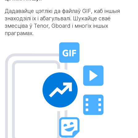
Дадавайце цэтлікі да файлаў GIF, каб іншыя
знаходзілі іх і абагульвалі. Шукайце сваё
змесціва ў Tenor, Gboard і многіх іншых
праграмах.