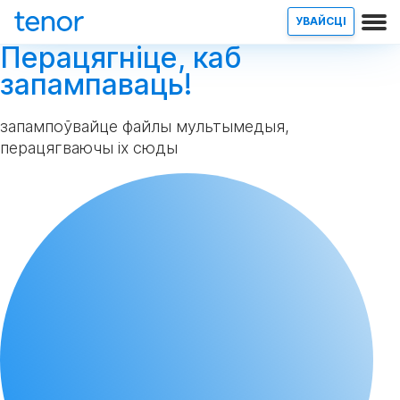
УВАЙСЦІ
Перацягніце, каб
запампаваць!
запампоўвайце файлы мультымедыя,
перацягваючы іх сюды