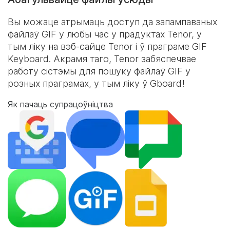
Вы можаце атрымаць доступ да запампаваных
файлаў GIF у любы час у прадуктах Tenor, у
тым ліку на вэб-сайце Tenor і ў праграме
GIF
Keyboard
. Акрамя таго, Tenor забяспечвае
работу сістэмы для пошуку файлаў GIF у
розных праграмах, у тым ліку ў Gboard!
Як пачаць супрацоўніцтва