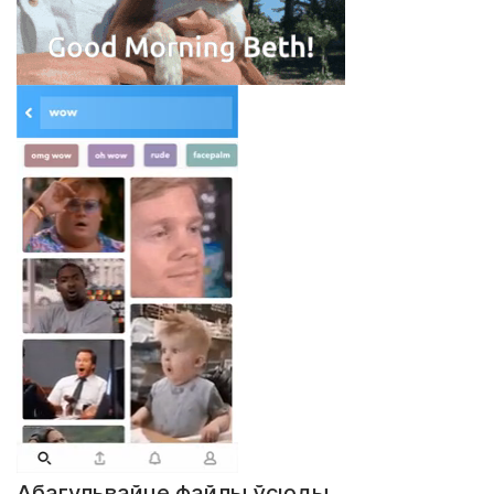
Абагульвайце файлы ўсюды