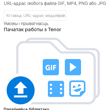
URL-адрас любога файла GIF, MP4, PNG або JPG
Умовы і прыватнасць
Пачатак работы з Tenor
Папаўняйце бібліятэку