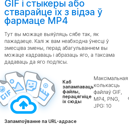
GIF і стыкеры або
стварайце
іх з відэа ў
фармаце MP4
Тут вы можаце выяўляць сябе так, як
пажадаеце. Калі ж вам неабходна ўнесці ў
змесціва змены, перад абагульваннем вы
можаце кадраваць і абразаць яго, а таксама
дадаваць да яго подпісы.
Максімальная
Каб
колькасць
запампаваць
файлы,
файлаў GIF,
перацягніце
MP4, PNG,
іх сюды
JPG:
10
Запампоўванне па URL-адрасе