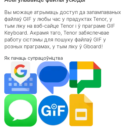
Вы можаце атрымаць доступ да запампаваных
файлаў GIF у любы час у прадуктах Tenor, у
тым ліку на вэб-сайце Tenor і ў праграме
GIF
Keyboard
. Акрамя таго, Tenor забяспечвае
работу сістэмы для пошуку файлаў GIF у
розных праграмах, у тым ліку ў Gboard!
Як пачаць супрацоўніцтва