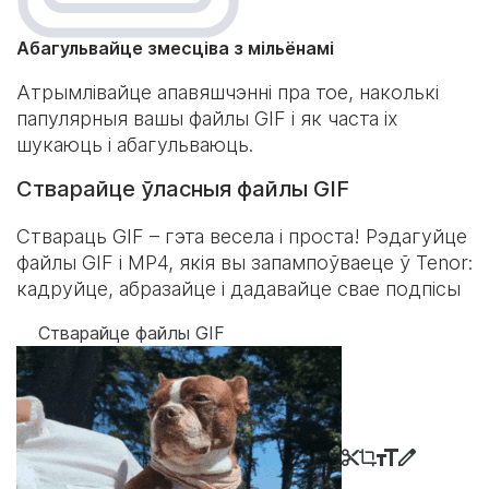
Абагульвайце змесціва з мільёнамі
Атрымлівайце апавяшчэнні пра тое, наколькі
папулярныя вашы файлы GIF і як часта іх
шукаюць і абагульваюць.
Стварайце ўласныя файлы GIF
Ствараць GIF – гэта весела і проста! Рэдагуйце
файлы GIF і MP4, якія вы запампоўваеце ў Tenor:
кадруйце, абразайце і дадавайце свае подпісы
Стварайце файлы GIF