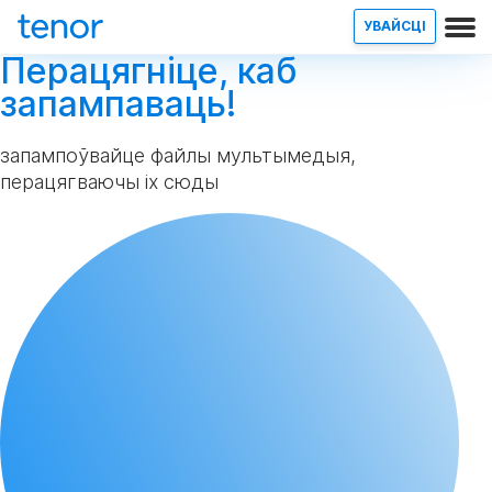
УВАЙСЦІ
Перацягніце, каб
запампаваць!
запампоўвайце файлы мультымедыя,
перацягваючы іх сюды