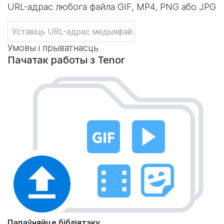
URL-адрас любога файла GIF, MP4, PNG або JPG
Умовы і прыватнасць
Пачатак работы з Tenor
Папаўняйце бібліятэку