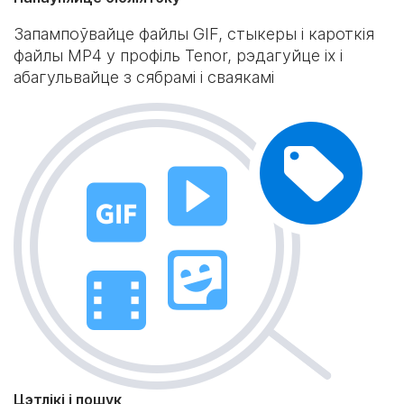
Запампоўвайце файлы GIF, стыкеры і кароткія
файлы MP4 у профіль Tenor, рэдагуйце іх і
абагульвайце з сябрамі і сваякамі
Цэтлікі і пошук