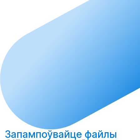
Запампоўвайце
файлы