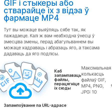
GIF і стыкеры або
стварайце
іх з відэа ў
фармаце MP4
Тут вы можаце выяўляць сябе так, як
пажадаеце. Калі ж вам неабходна ўнесці ў
змесціва змены, перад абагульваннем вы
можаце кадраваць і абразаць яго, а таксама
дадаваць да яго подпісы.
Максімальная
Каб
колькасць
запампаваць
файлы,
файлаў GIF,
перацягніце
MP4, PNG,
іх сюды
JPG:
10
Запампоўванне па URL-адрасе