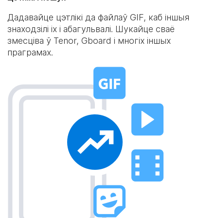
Дадавайце цэтлікі да файлаў GIF, каб іншыя
знаходзілі іх і абагульвалі. Шукайце сваё
змесціва ў Tenor, Gboard і многіх іншых
праграмах.