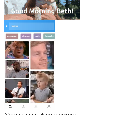
Абагульвайце файлы ўсюды