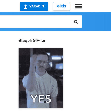
YARADIN
GİRİŞ
Əlaqəli GIF-lər