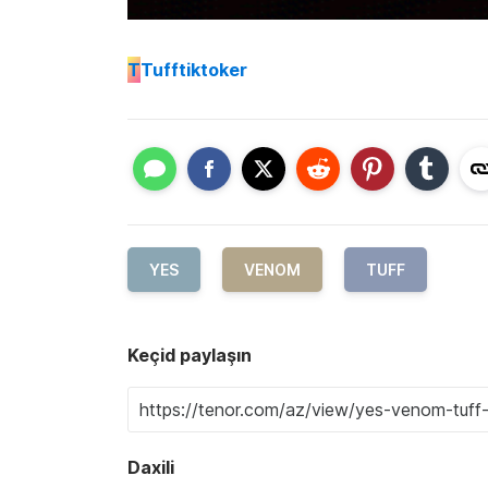
T
Tufftiktoker
YES
VENOM
TUFF
Keçid paylaşın
Daxili