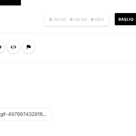
BAŞLIQ
● SD GIF
● HD GIF
● MP4