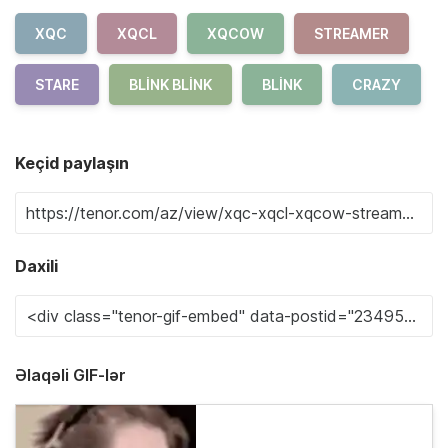
XQC
XQCL
XQCOW
STREAMER
STARE
BLINK BLINK
BLINK
CRAZY
Keçid paylaşın
Daxili
Əlaqəli GIF-lər