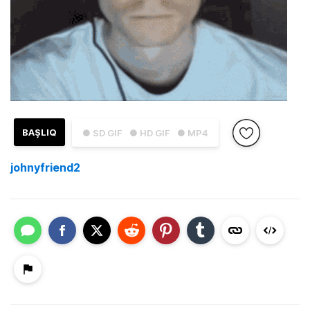
BAŞLIQ
● SD GIF
● HD GIF
● MP4
johnyfriend2