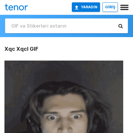
YARADIN
GİRİŞ
Xqc Xqcl GIF