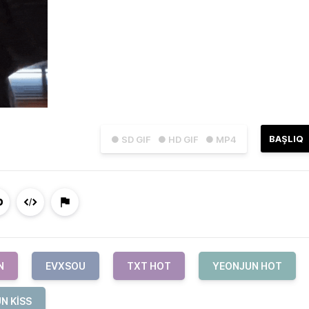
BAŞLIQ
● SD GIF
● HD GIF
● MP4
N
EVXSOU
TXT HOT
YEONJUN HOT
N KISS