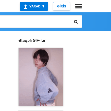
YARADIN
GİRİŞ
Əlaqəli GIF-lər