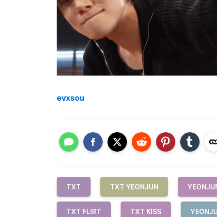
evxsou
TXT
TXT YEONJUN
YEONJU
TXT FLIRT
TXT KISS
YEONJU