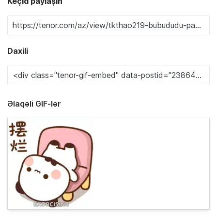
Keçid paylaşın
Daxili
Əlaqəli GIF-lər