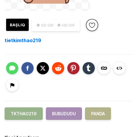
BAŞLIQ
● SD GIF
● HD GIF
tietkimthao219
TKTHAO219
BUBUDUDU
PANDA