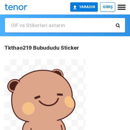
YARADIN
GİRİŞ
Tkthao219 Bubududu Sticker