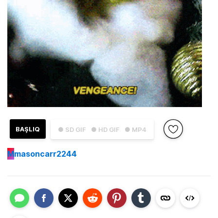
BAŞLIQ
● SD GIF
● HD GIF
● MP4
M
masoncarr2244