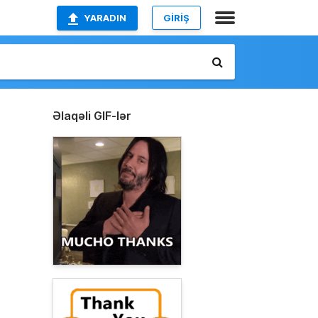
YARADIN
GİRİŞ
Əlaqəli GIF-lər