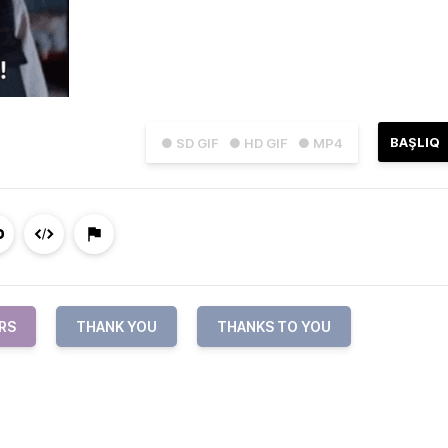
BAŞLIQ
● SD GIF
● HD GIF
● MP4
RS
THANK YOU
THANKS TO YOU