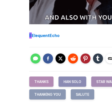
E
ElequentEcho
THANKS
HAN SOLO
STAR WA
THANKING YOU
SALUTE