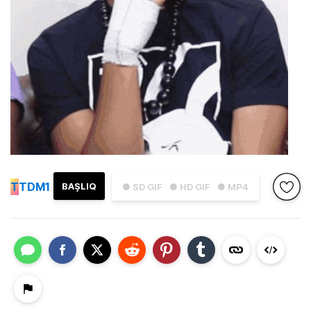
T
TDM1
BAŞLIQ
● SD GIF
● HD GIF
● MP4