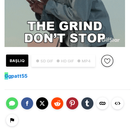
BAŞLIQ
● SD GIF
● HD GIF
● MP4
G
gpatt55