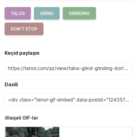
TALOS
GRIND
GRINDING
DON'T STOP
Keçid paylaşın
Daxili
Əlaqəli GIF-lər