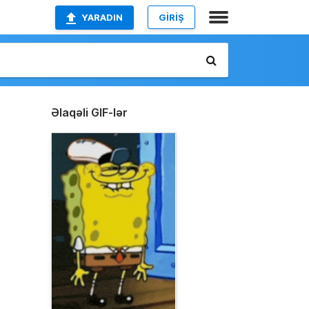
YARADIN
GİRİŞ
Əlaqəli GIF-lər