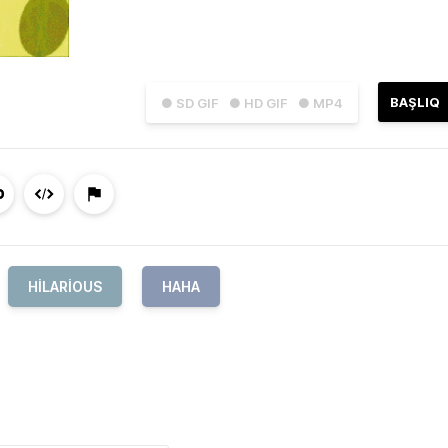
BAŞLIQ
● SD GIF
● HD GIF
● MP4
HILARIOUS
HAHA