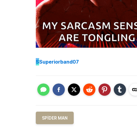
S
Superiorband07
SPIDER MAN