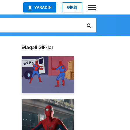
YARADIN
GİRİŞ
Əlaqəli GIF-lər