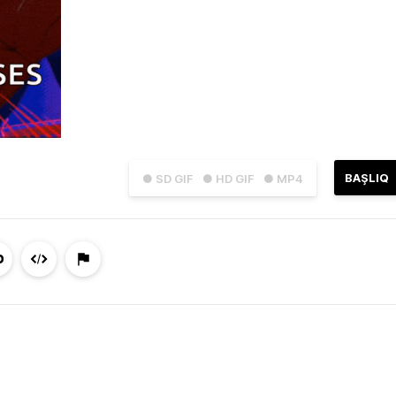
BAŞLIQ
● SD GIF
● HD GIF
● MP4