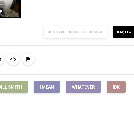
BAŞLIQ
● SD GIF
● HD GIF
● MP4
ILL SMITH
I MEAN
WHATEVER
IDK