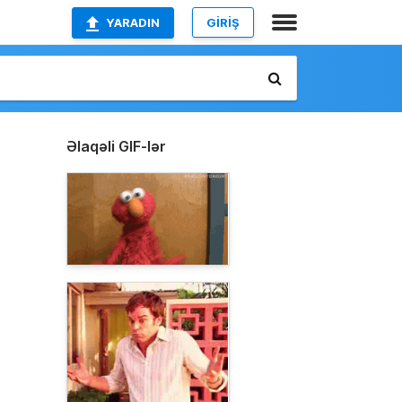
YARADIN
GİRİŞ
Əlaqəli GIF-lər