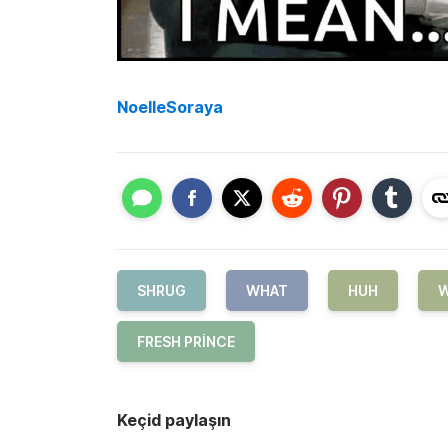
NoelleSoraya
SHRUG
WHAT
HUH
W
FRESH PRINCE
Keçid paylaşın