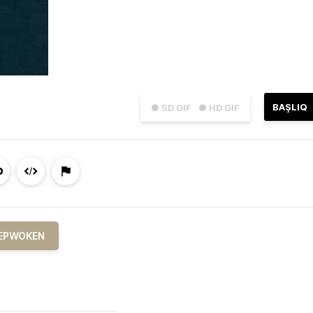
BAŞLIQ
● SD GIF
● HD GIF
EPWOKEN