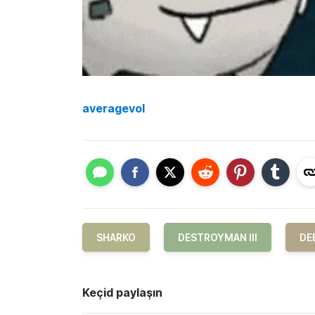
averagevol
SHARKO
DESTROYMAN III
DE
Keçid paylaşın