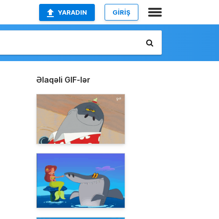
YARADIN
GİRİŞ
Əlaqəli GIF-lər