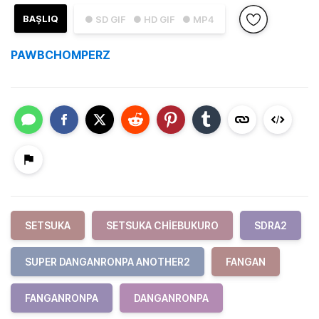
BAŞLIQ
● SD GIF
● HD GIF
● MP4
PAWBCHOMPERZ
SETSUKA
SETSUKA CHIEBUKURO
SDRA2
SUPER DANGANRONPA ANOTHER2
FANGAN
FANGANRONPA
DANGANRONPA