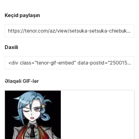
Keçid paylaşın
Daxili
Əlaqəli GIF-lər