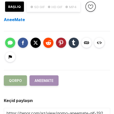
BAŞLIQ
● SD GIF
● HD GIF
● MP4
AneeMate
QORPO
ANEEMATE
Keçid paylaşın