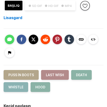
BAŞLIQ
● SD GIF
● HD GIF
● MP4
Lisasgard
PUSS IN BOOTS
LAST WISH
DEATH
WHISTLE
HOOD
Keçid paylaşın