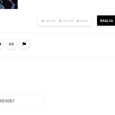
BAŞLIQ
● SD GIF
● HD GIF
● MP4