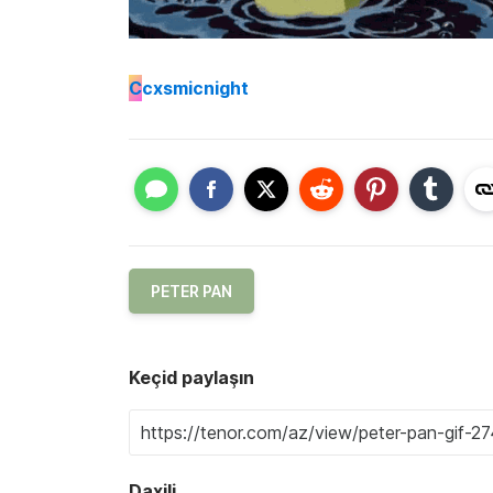
C
cxsmicnight
PETER PAN
Keçid paylaşın
Daxili