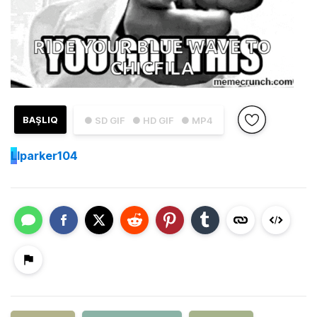
BAŞLIQ
● SD GIF
● HD GIF
● MP4
L
lparker104