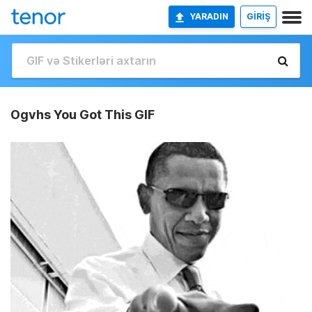
YARADIN
GİRİŞ
Ogvhs You Got This GIF