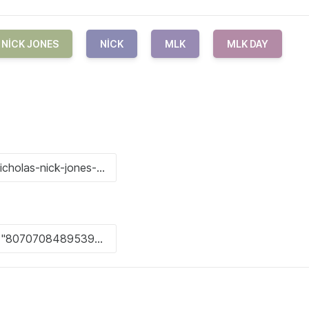
NICK JONES
NICK
MLK
MLK DAY