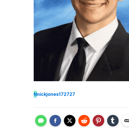
N
nickjones172727