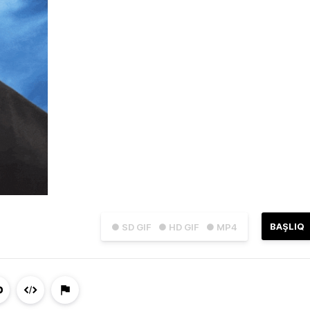
BAŞLIQ
● SD GIF
● HD GIF
● MP4