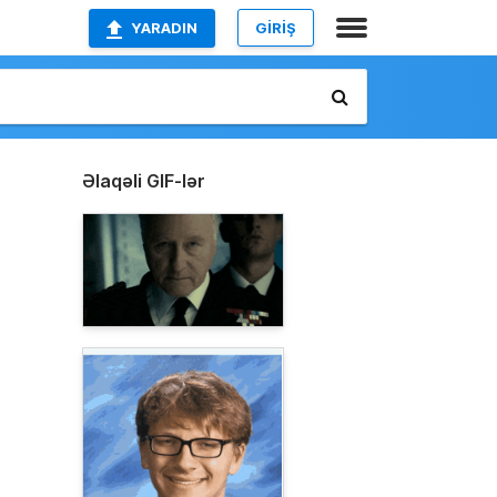
YARADIN
GİRİŞ
Əlaqəli GIF-lər