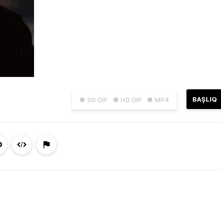
BAŞLIQ
● SD GIF
● HD GIF
● MP4