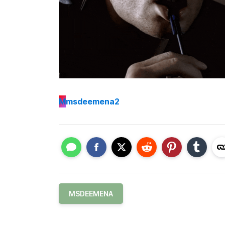
M
msdeemena2
MSDEEMENA