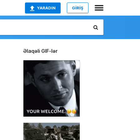
YARADIN
GİRİŞ
Əlaqəli GIF-lər