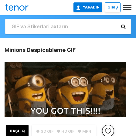
YARADIN
GİRİŞ
Minions Despicableme GIF
BAŞLIQ
● SD GIF
● HD GIF
● MP4