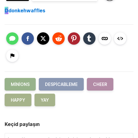
D
donkehwaffles
MINIONS
DESPICABLEME
CHEER
HAPPY
YAY
Keçid paylaşın