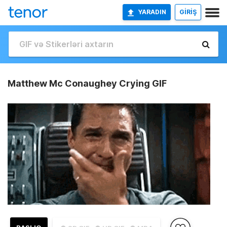
YARADIN
GİRİŞ
Matthew Mc Conaughey Crying GIF