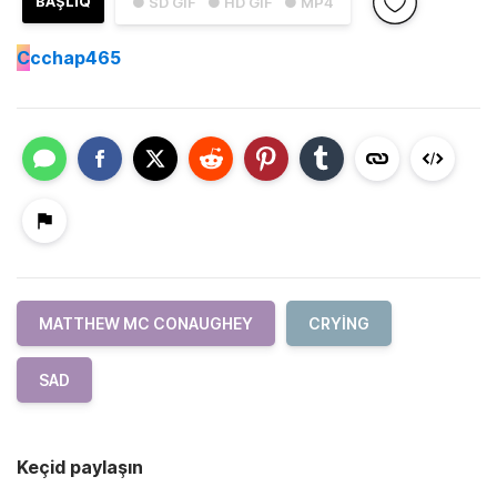
BAŞLIQ
● SD GIF
● HD GIF
● MP4
C
cchap465
MATTHEW MC CONAUGHEY
CRYING
SAD
Keçid paylaşın