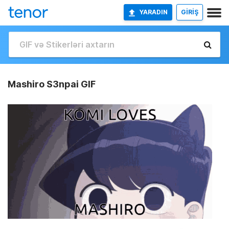
YARADIN
GİRİŞ
Mashiro S3npai GIF