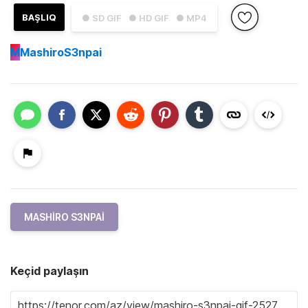
BAŞLIQ
● SD GIF
● HD GIF
● MP4
M
MashiroS3npai
MASHIRO S3NPAI
Keçid paylaşın