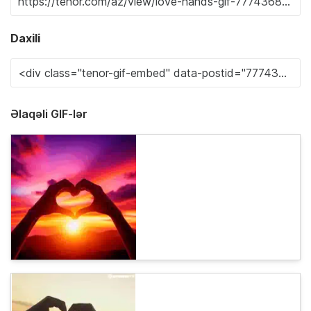
Daxili
Əlaqəli GIF-lər