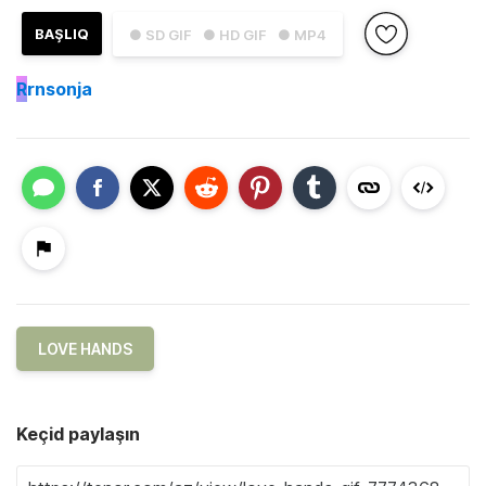
BAŞLIQ
● SD GIF
● HD GIF
● MP4
R
rnsonja
LOVE HANDS
Keçid paylaşın