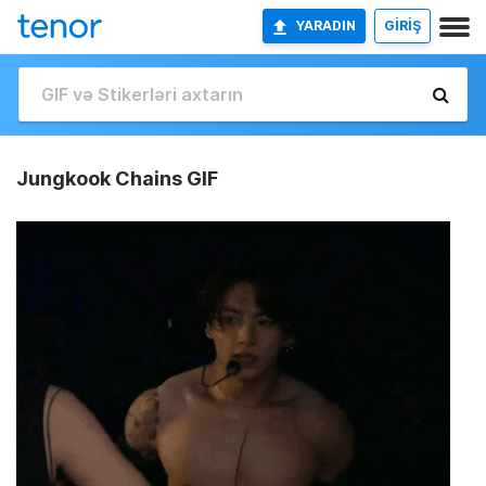
YARADIN
GİRİŞ
Jungkook Chains GIF