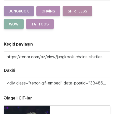
JUNGKOOK
CHAINS
SHIRTLESS
WOW
TATTOOS
Keçid paylaşın
Daxili
Əlaqəli GIF-lər