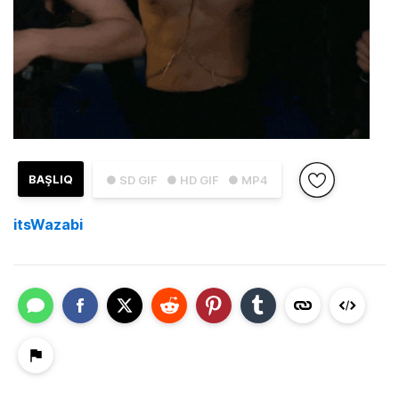
BAŞLIQ
● SD GIF
● HD GIF
● MP4
itsWazabi