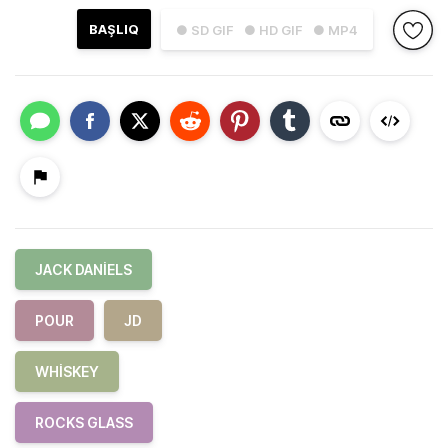
BAŞLIQ
● SD GIF
● HD GIF
● MP4
JACK DANIELS
POUR
JD
WHISKEY
ROCKS GLASS