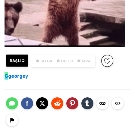
BAŞLIQ
● SD GIF
● HD GIF
● MP4
G
georgey