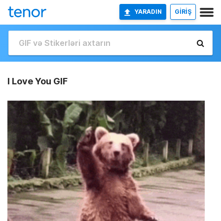
YARADIN
GİRİŞ
I Love You GIF