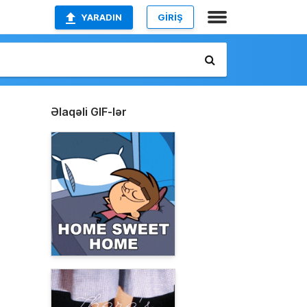
YARADIN
GİRİŞ
Əlaqəli GIF-lər