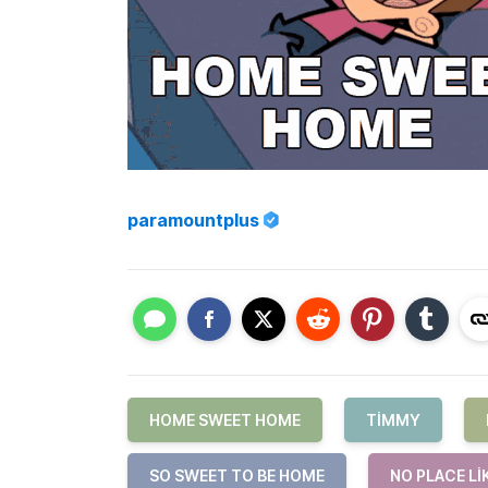
paramountplus
HOME SWEET HOME
TIMMY
SO SWEET TO BE HOME
NO PLACE LI