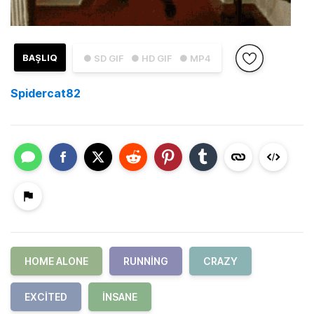
BAŞLIQ
● SD GIF
● HD GIF
● MP4
Spidercat82
HOME ALONE
RUNNING
CRAZY
EXCITED
INSANE