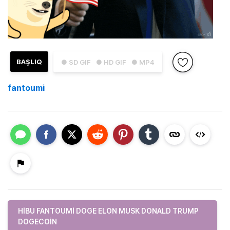
BAŞLIQ
● SD GIF
● HD GIF
● MP4
fantoumi
HIBU FANTOUMI DOGE ELON MUSK DONALD TRUMP
DOGECOIN