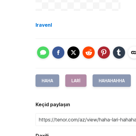
lravenl
HAHA
LARI
HAHAHAHHA
Keçid paylaşın
Daxili