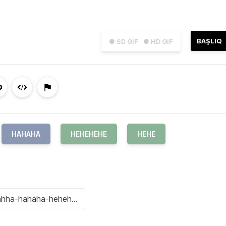
BAŞLIQ
● SD GIF
● HD GIF
HAHAHA
HEHEHEHE
HEHE