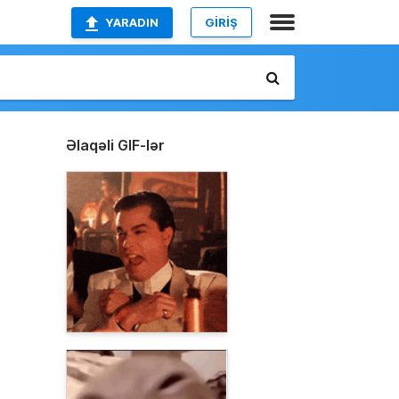
YARADIN
GİRİŞ
Əlaqəli GIF-lər