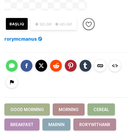
BAŞLIQ
● SD GIF
● HD GIF
rorymcmanus
GOOD MORNING
MORNING
CEREAL
BREAKFAST
MARNIN
RORYWITHANR