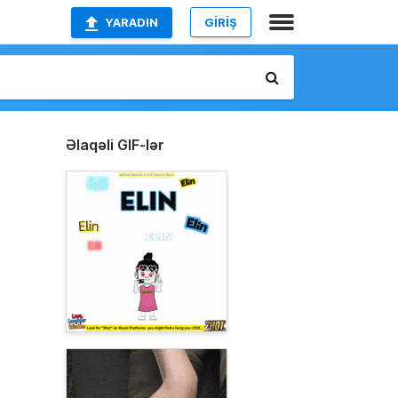
YARADIN
GİRİŞ
Əlaqəli GIF-lər