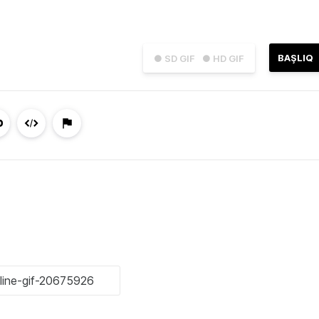
BAŞLIQ
● SD GIF
● HD GIF