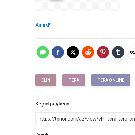
XimikF
ELIN
TERA
TERA ONLINE
Keçid paylaşın
Daxili