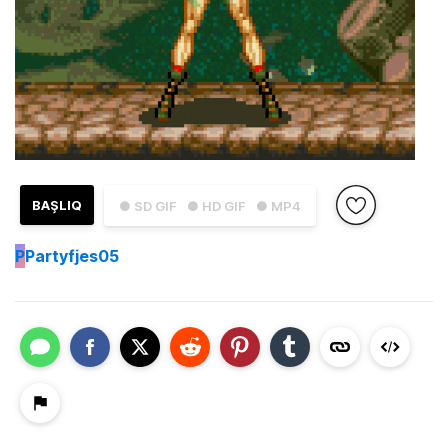
BAŞLIQ
● SD GIF
● HD GIF
● MP4
P
Partyfjes05