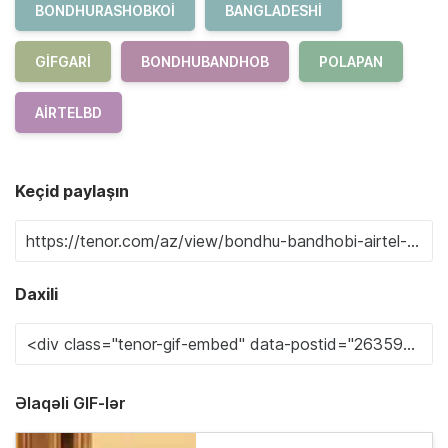
BONDHURASHOBKOI
BANGLADESHI
GIFGARI
BONDHUBANDHOB
POLAPAN
AIRTELBD
Keçid paylaşın
Daxili
Əlaqəli GIF-lər