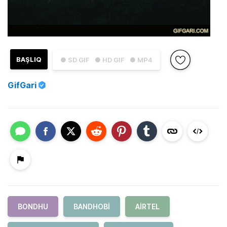
BAŞLIQ
● SD GIF
● HD GIF
● MP4
GifGari
BONDHU
BANDHOBI
AIRTEL