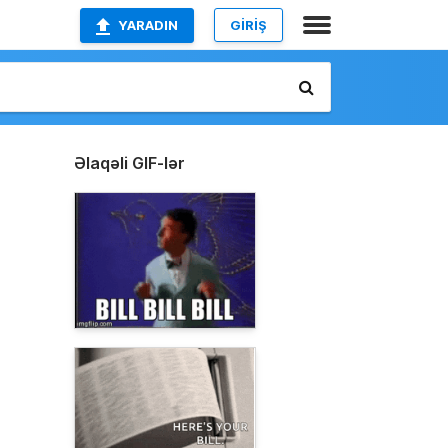
YARADIN
GİRİŞ
Əlaqəli GIF-lər