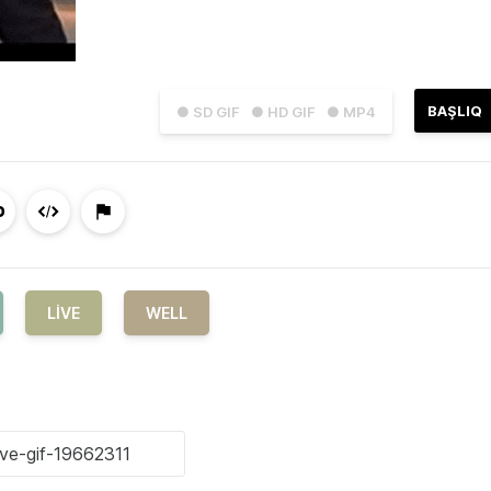
BAŞLIQ
● SD GIF
● HD GIF
● MP4
LIVE
WELL