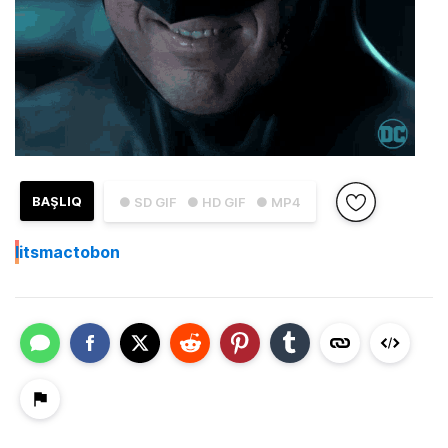
BAŞLIQ
● SD GIF
● HD GIF
● MP4
I
itsmactobon