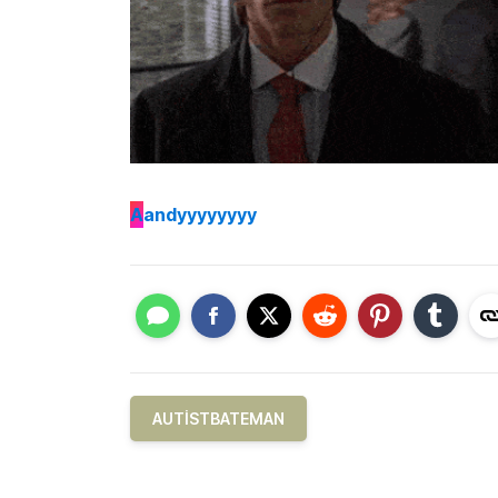
A
andyyyyyyyy
AUTISTBATEMAN