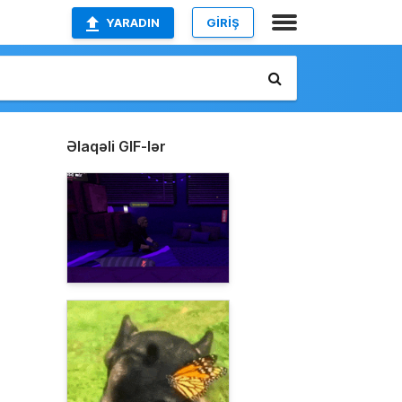
YARADIN
GİRİŞ
Əlaqəli GIF-lər