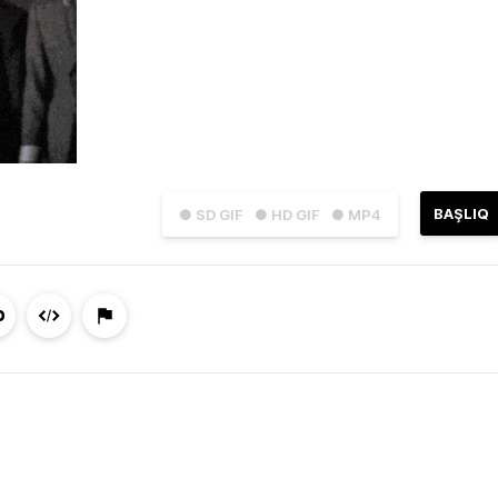
BAŞLIQ
● SD GIF
● HD GIF
● MP4