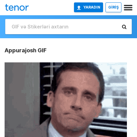
YARADIN
GİRİŞ
Appurajosh GIF