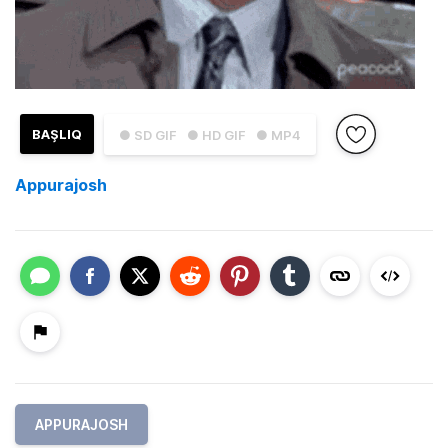
BAŞLIQ
● SD GIF
● HD GIF
● MP4
Appurajosh
APPURAJOSH