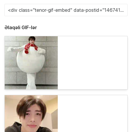
Əlaqəli GIF-lər