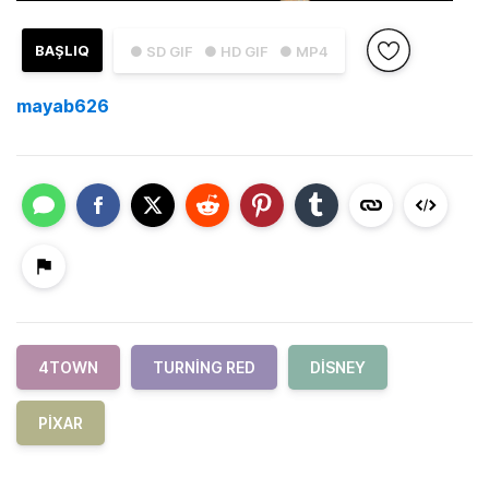
BAŞLIQ
● SD GIF
● HD GIF
● MP4
mayab626
4TOWN
TURNING RED
DISNEY
PIXAR