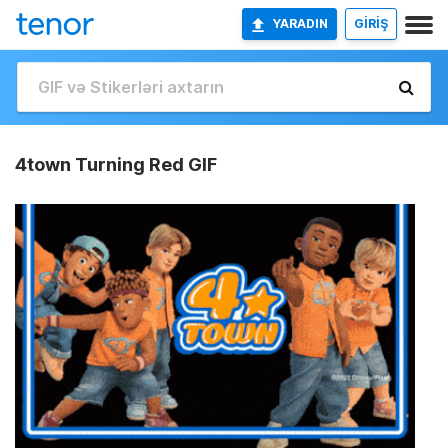
YARADIN
GİRİŞ
4town Turning Red GIF