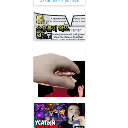
Öz GIF-lərinizi yükləyin