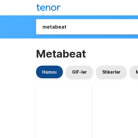
Metabeat
Hamısı
GIF-lər
Stikerlər