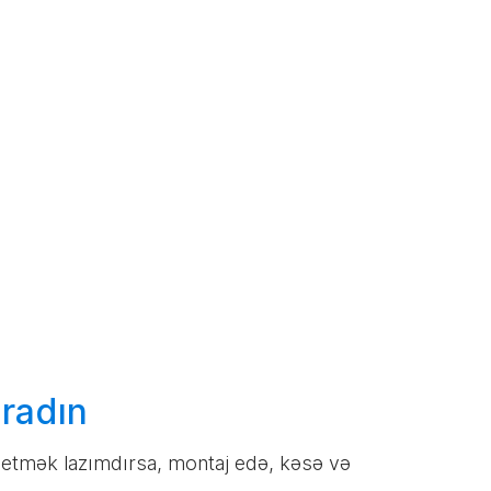
radın
ş etmək lazımdırsa, montaj edə, kəsə və