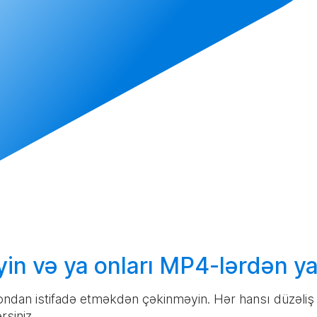
yin
və ya onları MP4-lərdən
ya
 ondan istifadə etməkdən çəkinməyin. Hər hansı düzəli
rsiniz.