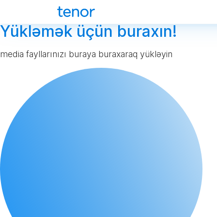
Yükləmək üçün buraxın!
media fayllarınızı buraya buraxaraq yükləyin