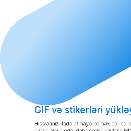
GIF və stikerləri
yüklə
Hisslərinizi ifadə etməyə kömək edirsə,
başlıq əlavə edə, daha sonra paylaşa bilə