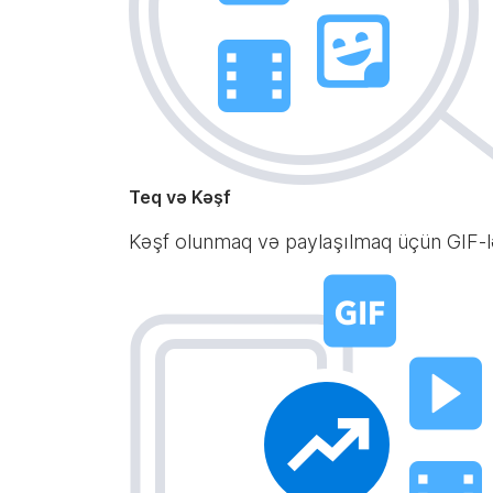
Teq və Kəşf
Kəşf olunmaq və paylaşılmaq üçün GIF-ləri