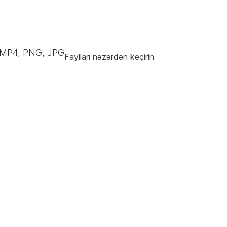
 MP4, PNG, JPG
Faylları nəzərdən keçirin