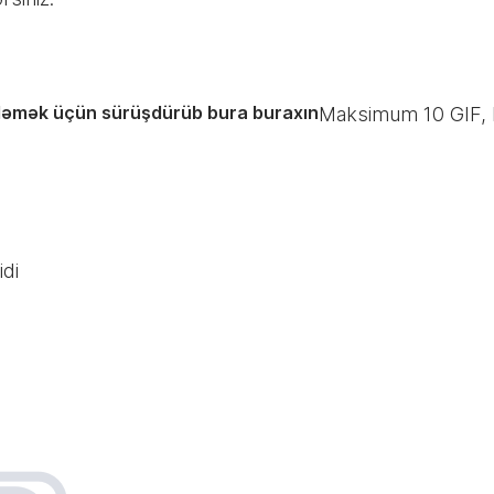
ləmək üçün sürüşdürüb bura buraxın
Maksimum
10
GIF,
di