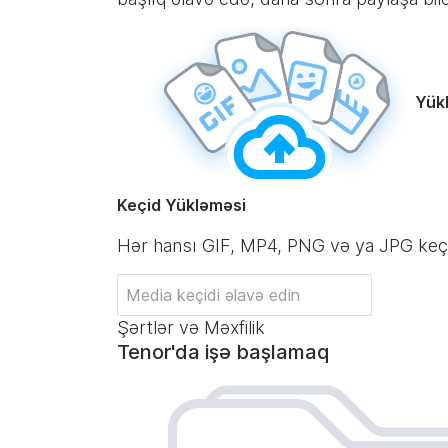
Yük
Keçid Yükləməsi
Hər hansı GIF, MP4, PNG və ya JPG keçi
Şərtlər və Məxfilik
Tenor'da işə başlamaq