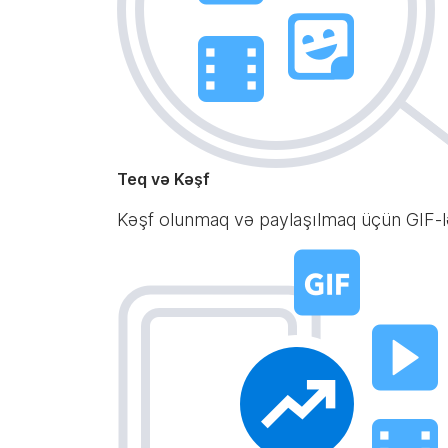
Teq və Kəşf
Kəşf olunmaq və paylaşılmaq üçün GIF-ləri