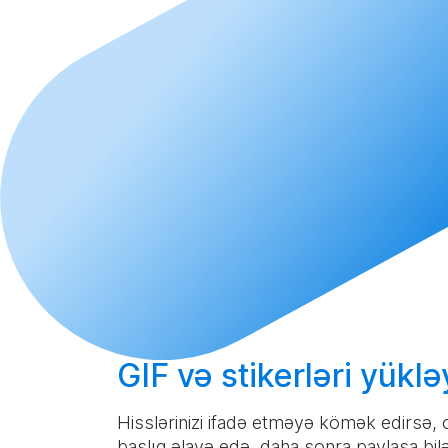
GIF və stikerləri
yüklə
Hisslərinizi ifadə etməyə kömək edirsə,
başlıq əlavə edə, daha sonra paylaşa bilə