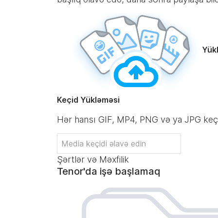
Yük
Keçid Yükləməsi
Hər hansı GIF, MP4, PNG və ya JPG keçi
Şərtlər və Məxfilik
Tenor'da işə başlamaq