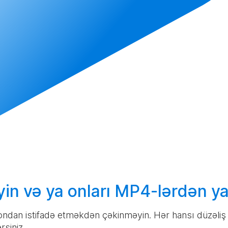
yin
və ya onları MP4-lərdən
ya
 ondan istifadə etməkdən çəkinməyin. Hər hansı düzəli
rsiniz.