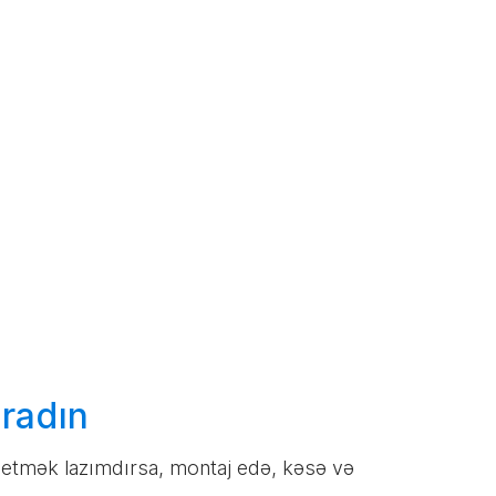
radın
ş etmək lazımdırsa, montaj edə, kəsə və