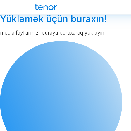
Yükləmək üçün buraxın!
media fayllarınızı buraya buraxaraq yükləyin