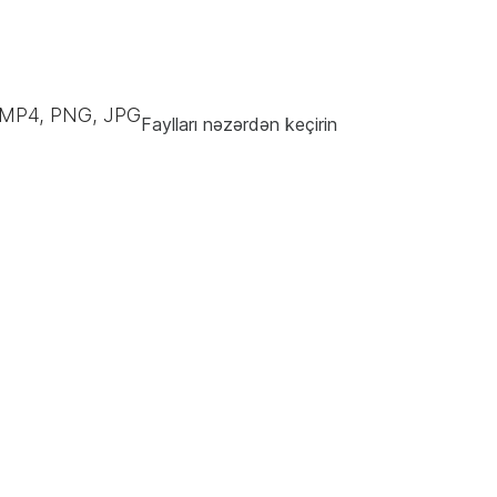
 MP4, PNG, JPG
Faylları nəzərdən keçirin