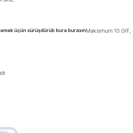
ləmək üçün sürüşdürüb bura buraxın
Maksimum
10
GIF,
di