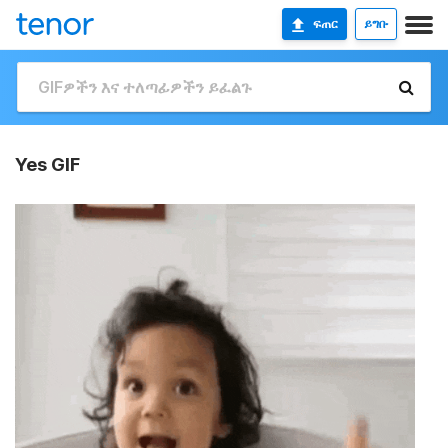
ፍጠር
ይግቡ
Yes GIF