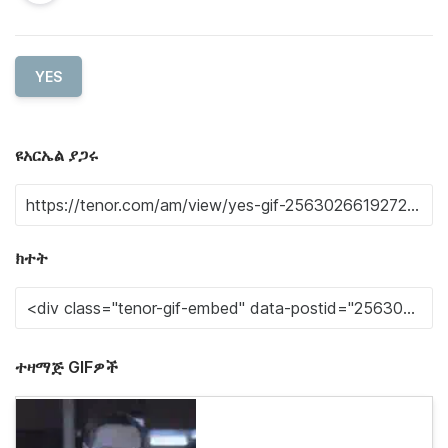
YES
ዩአርኤል ያጋሩ
ክተት
ተዛማጅ GIFዎች