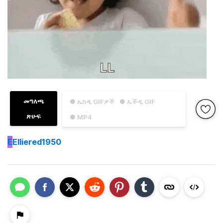
መግለጫ
● ኤስዲ GIFዎች
● ኤችዲ GIF
ጽሁፍ
● MP4
E
Elliered1950