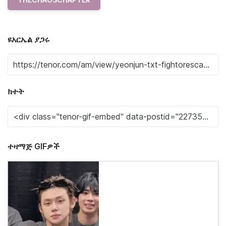
ዩአርኤል ያጋሩ
ክተት
ተዛማጅ GIFዎች