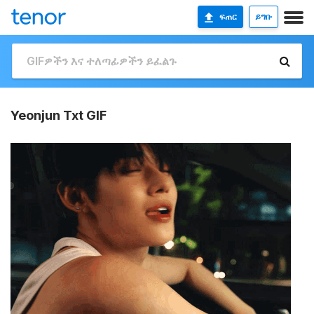
ፍጠር
ይግቡ
Yeonjun Txt GIF