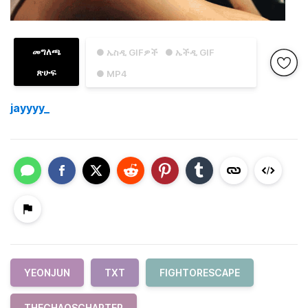
መግለጫ
● ኤስዲ GIFዎች
● ኤችዲ GIF
ጽሁፍ
● MP4
jayyyy_
YEONJUN
TXT
FIGHTORESCAPE
THECHAOSCHAPTER